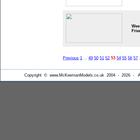
Wee
Frie
Previous
1
...
49
50
51
52
53
54
55
56
57
.
Copyright © www.McKeemanModels.co.uk 2004 - 2026 - All Ri