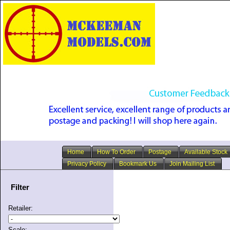
Home
How To Order
Postage
Available Stock
Privacy Policy
Bookmark Us
Join Mailing List
Filter
Retailer:
Scale: