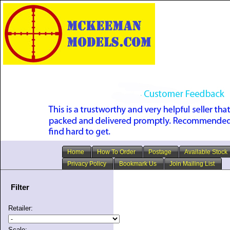
Home
How To Order
Postage
Available Stock
Privacy Policy
Bookmark Us
Join Mailing List
Filter
Retailer:
Scale: