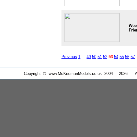
Wee
Frie
Previous
1
...
49
50
51
52
53
54
55
56
57
.
Copyright © www.McKeemanModels.co.uk 2004 - 2026 - All Ri