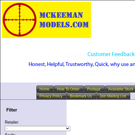
Home
How To Order
Postage
Available Stock
Privacy Policy
Bookmark Us
Join Mailing List
Filter
Retailer:
Scale: