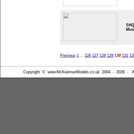
SH
Mini
Previous
1
...
126
127
128
129
130
131
13
Copyright © www.McKeemanModels.co.uk 2004 - 2026 - All Ri