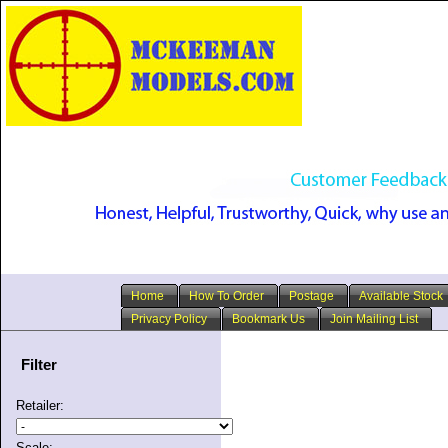
Home
How To Order
Postage
Available Stock
Privacy Policy
Bookmark Us
Join Mailing List
Filter
Retailer:
Scale: