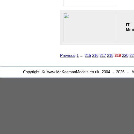
IT
Mini
Previous
1
...
215
216
217
218
219
220
22
Copyright © www.McKeemanModels.co.uk 2004 - 2026 - All Ri