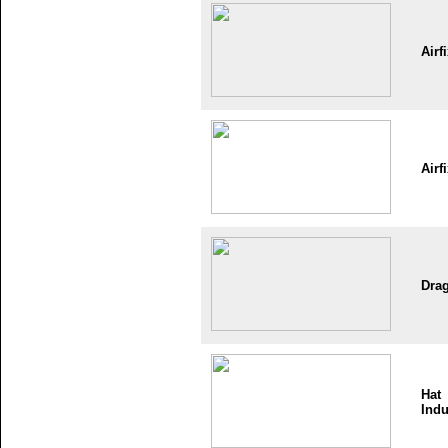
Airf
Airf
Dra
Hat
Indu