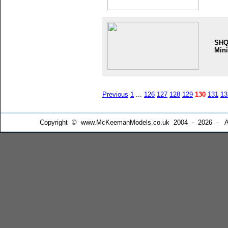
SH
Mini
Previous
1
...
126
127
128
129
130
131
13
Copyright © www.McKeemanModels.co.uk 2004 - 2026 - All Ri