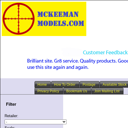
Home
How To Order
Postage
Available Stock
Privacy Policy
Bookmark Us
Join Mailing List
Filter
Retailer:
Scale: